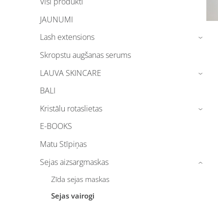
Visi produkti
JAUNUMI
Lash extensions
›
Skropstu augšanas serums
LAUVA SKINCARE
›
BALI
Kristālu rotaslietas
›
E-BOOKS
Matu Stīpiņas
Sejas aizsargmaskas
›
Zīda sejas maskas
Sejas vairogi