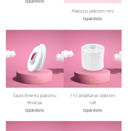
Izpārdots
Plakstiņu plāksteri mini
Izpārdots
Šaurā līmlenta plakstiņu
110 atdalīšanas plāksteri
fiksācijai
rullī
Izpārdots
Izpārdots