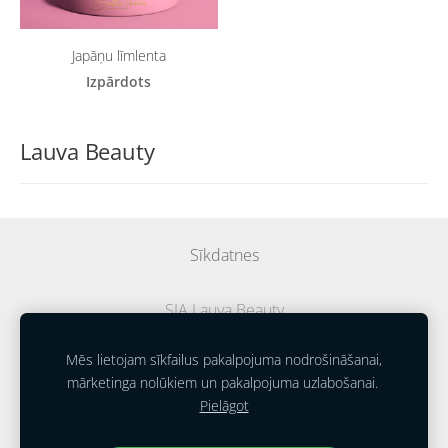
Japāņu līmlenta
Izpārdots
Lauva Beauty
Sīkdatnes
SIA Lauva Beauty
Reģ. nr.
40203298733
Mēs lietojam sīkfailus pakalpojuma nodrošināšanai,
mārketinga nolūkiem un pakalpojuma uzlabošanai.
Jelgava, Latvija
Pielāgot
CEO Laima Seleviča +371 28622573
sellabeautyshop@gmail.com